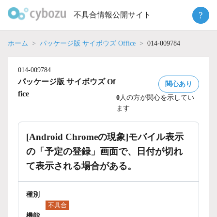
Skip
?
不具合情報公開サイト
to
content
ホーム
パッケージ版 サイボウズ Office
014-009784
014-009784
パッケージ版 サイボウズ Of
関心あり
fice
0
人の方が関心を示してい
ます
[Android Chromeの現象]モバイル表示
の「予定の登録」画面で、日付が切れ
て表示される場合がある。
種別
不具合
機能