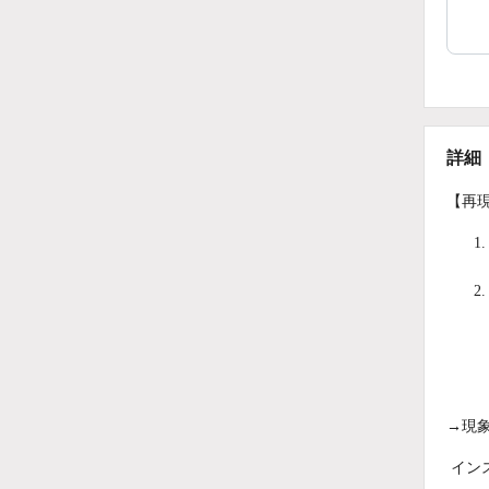
詳細
【再
→現
イン