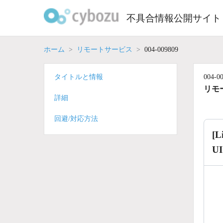
Skip
to
不具合情報公開サイト
content
ホーム
リモートサービス
004-009809
タイトルと情報
004-0
リモ
詳細
回避/対応方法
[
U