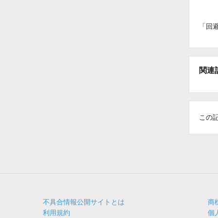
「回
関連
この
不具合情報公開サイトとは
商
利用規約
個