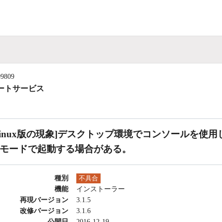
09809
ートサービス
Linux版の現象]デスクトップ環境でコンソールを使
Iモードで起動する場合がある。
種別
不具合
機能
インストーラー
再現バージョン
3.1.5
改修バージョン
3.1.6
公開日
2016-12-19