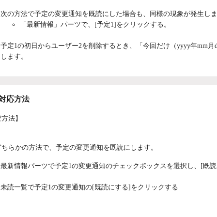
次の方法で予定の変更通知を既読にした場合も、同様の現象が発生し
「最新情報」パーツで、[予定1]をクリックする。
予定1の初日からユーザー2を削除するとき、「今回だけ（yyyy年mm月
します。
/対応方法
避方法】
どちらかの方法で、予定の変更通知を既読にします。
最新情報パーツで予定1の変更通知のチェックボックスを選択し、[既読
未読一覧で予定1の変更通知の[既読にする]をクリックする