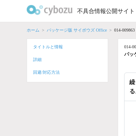
Skip
to
不具合情報公開サイト
content
ホーム
パッケージ版 サイボウズ Office
014-009863
タイトルと情報
014-0
パッケ
詳細
回避/対応方法
繰
る