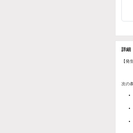
詳細
【発
次の