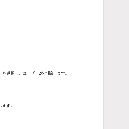
予定」を選択し、ユーザー2を削除します。
クします。
。