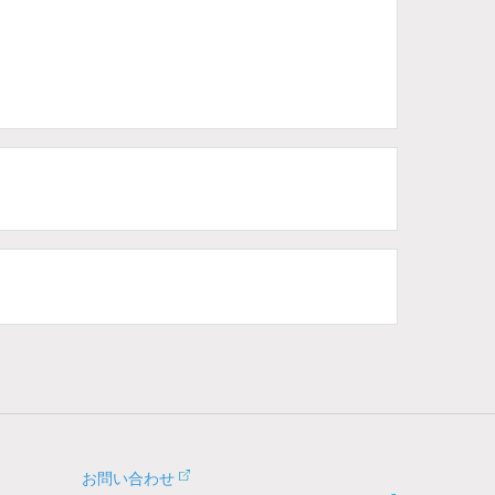
お問い合わせ