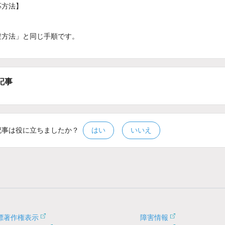
応方法】
避方法」と同じ手順です。
記事
記事は役に立ちましたか？
はい
いいえ
標著作権表示
障害情報