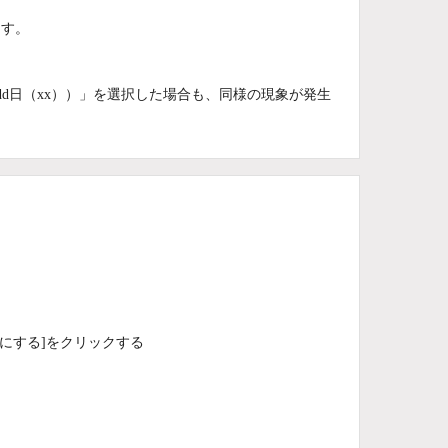
ます。
dd日（xx））」を選択した場合も、同様の現象が発生
にする]をクリックする