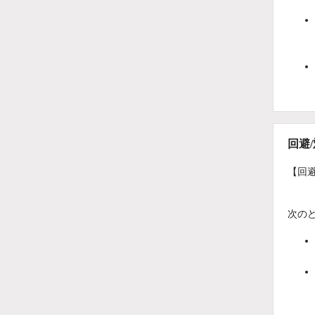
回避
【回
次の