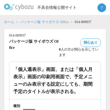
Skip
?
不具合情報公開サイト
to
content
ホーム
パッケージ版 サイボウズ Office
014-009937
014-009937
パッケージ版 サイボウズ Of
関心あり
fice
0
人の方が関心を示してい
ます
「個人週表示」画面、または「個人月
表示」画面の印刷用画面で、予定メニ
ューのみ表示する設定にしても、期間
予定のタイトルが表示される。
種別