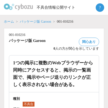
Skip
?
不具合情報公開サイト
to
content
ホーム
パッケージ版 Garoon
001-010216
001-010216
パッケージ版 Garoon
関心あり
0
人の方が関心を示しています
1つの掲示に複数のWebブラウザーから
同時にアクセスすると、掲示の一覧画
面で、掲示やページ送りのリンクが正
しく表示されない場合がある。
種別
不具合