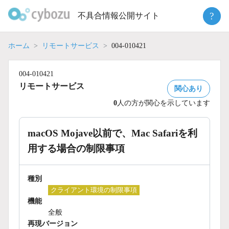
Skip
?
不具合情報公開サイト
to
content
ホーム
リモートサービス
004-010421
004-010421
リモートサービス
関心あり
0
人の方が関心を示しています
macOS Mojave以前で、Mac Safariを利
用する場合の制限事項
種別
クライアント環境の制限事項
機能
全般
再現バージョン