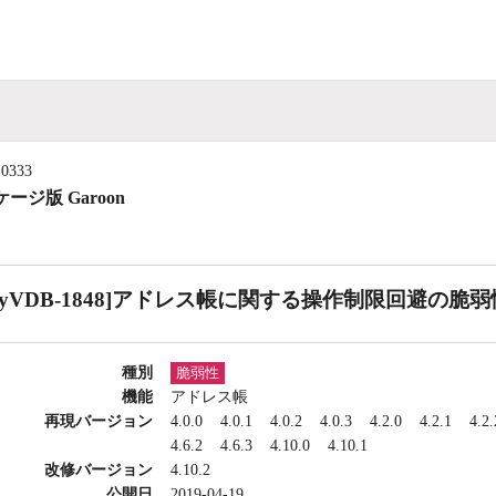
10333
ージ版 Garoon
CyVDB-1848]アドレス帳に関する操作制限回避の脆弱
種別
脆弱性
機能
アドレス帳
再現バージョン
4.0.0
4.0.1
4.0.2
4.0.3
4.2.0
4.2.1
4.2.
4.6.2
4.6.3
4.10.0
4.10.1
改修バージョン
4.10.2
公開日
2019-04-19