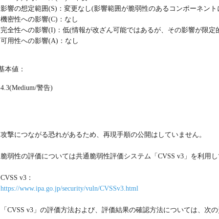
影響の想定範囲(S)：変更なし(影響範囲が脆弱性のあるコンポーネント
機密性への影響(C)：なし
完全性への影響(I)：低(情報が改ざん可能ではあるが、その影響が限定的
可用性への影響(A)：なし
S基本値：
4.3(Medium/警告)
：
攻撃につながる恐れがあるため、再現手順の公開はしていません。
脆弱性の評価については共通脆弱性評価システム「CVSS v3」を利用
CVSS v3：
https://www.ipa.go.jp/security/vuln/CVSSv3.html
「CVSS v3」の評価方法および、評価結果の確認方法については、次