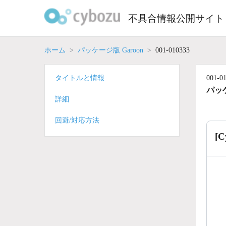
Skip
to
不具合情報公開サイト
content
ホーム
パッケージ版 Garoon
001-010333
タイトルと情報
001-0
パッケ
詳細
回避/対応方法
[