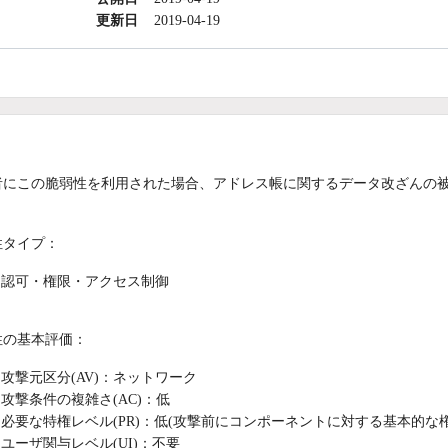
更新日
2019-04-19
者にこの脆弱性を利用された場合、アドレス帳に関するデータ改ざんの
性タイプ：
認可・権限・アクセス制御
性の基本評価：
攻撃元区分(AV)：ネットワーク
攻撃条件の複雑さ(AC)：低
必要な特権レベル(PR)：低(攻撃前にコンポーネントに対する基本的な
ユーザ関与レベル(UI)：不要