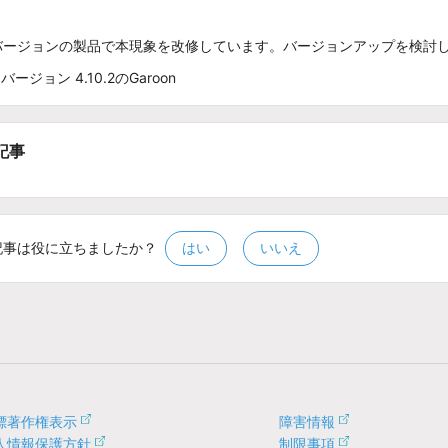
バージョンの製品で本現象を改修しています。バージョンアップを検討
バージョン 4.10.2のGaroon
記事
記事は役に立ちましたか？
はい
いいえ
標著作権表示
障害情報
人情報保護方針
制限事項