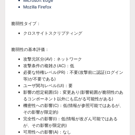
Microsoft Edge
Mozilla Firefox
脆弱性タイプ：
クロスサイトスクリプティング
脆弱性の基本評価：
攻撃元区分(AV)：ネットワーク
攻撃条件の複雑さ(AC)：低
必要な特権レベル(PR)：不要(攻撃前に認証(ログイン
等)が不要である)
ユーザ関与レベル(UI)：要
影響の想定範囲(S)：変更あり(影響範囲が脆弱性のあ
るコンポーネント以外にも広がる可能性がある)
機密性への影響(C)：低(情報が参照可能ではあるが、
その影響が限定的)
完全性への影響(I)：低(情報が改ざん可能ではある
が、その影響が限定的)
可用性への影響(A)：なし