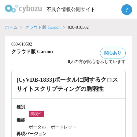
Skip
?
不具合情報公開サイト
to
content
ホーム
クラウド版 Garoon
030-010502
030-010502
クラウド版 Garoon
関心あり
0
人の方が関心を示しています
[CyVDB-1833]ポータルに関するクロス
サイトスクリプティングの脆弱性
種別
脆弱性
機能
ポータル
ポートレット
再現バージョン