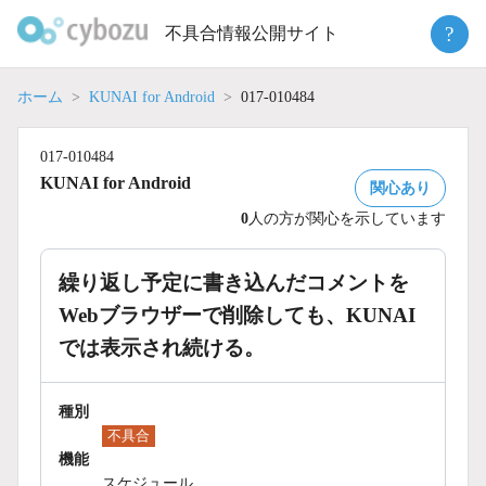
Skip
?
不具合情報公開サイト
to
content
ホーム
KUNAI for Android
017-010484
017-010484
KUNAI for Android
関心あり
0
人の方が関心を示しています
繰り返し予定に書き込んだコメントを
Webブラウザーで削除しても、KUNAI
では表示され続ける。
種別
不具合
機能
スケジュール