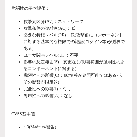
脆弱性の基本評価：
攻撃元区分(AV)：ネットワーク
攻撃条件の複雑さ(AC)：
低
必要な特権レベル(PR)：
低
(攻撃前にコンポーネント
に対する基本的な権限での認証(ログイン等)が必要で
ある)
ユーザ関与レベル(UI)：不要
影響の想定範囲(S)：変更なし(影響範囲が脆弱性のあ
るコンポーネントに留まる)
機密性への影響(C)：低(情報が参照可能ではあるが、
その影響が限定的)
完全性への影響(I)：なし
可用性への影響(A)：なし
CVSS基本値：
4.3(
Medium/警告)