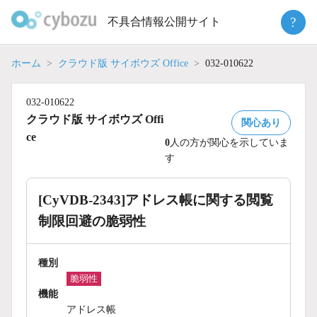
Skip
?
不具合情報公開サイト
to
content
ホーム
クラウド版 サイボウズ Office
032-010622
032-010622
クラウド版 サイボウズ Offi
関心あり
ce
0
人の方が関心を示していま
す
[CyVDB-2343]アドレス帳に関する閲覧
制限回避の脆弱性
種別
脆弱性
機能
アドレス帳