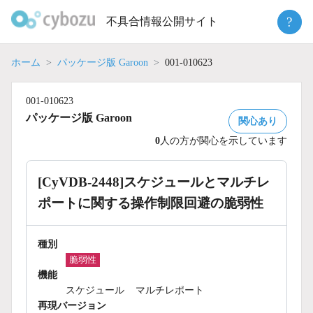
Skip
?
不具合情報公開サイト
to
content
ホーム
パッケージ版 Garoon
001-010623
001-010623
パッケージ版 Garoon
関心あり
0
人の方が関心を示しています
[CyVDB-2448]スケジュールとマルチレ
ポートに関する操作制限回避の脆弱性
種別
脆弱性
機能
スケジュール
マルチレポート
再現バージョン