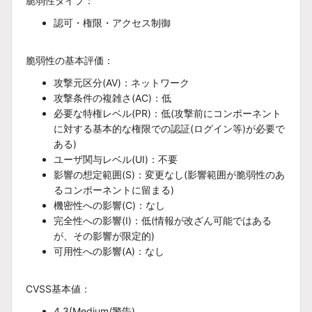
脆弱性タイプ：
認可・権限・アクセス制御
脆弱性の基本評価：
攻撃元区分(AV)：ネットワーク
攻撃条件の複雑さ(AC)：低
必要な特権レベル(PR)：低(攻撃前にコンポーネント
に対する基本的な権限での認証(ログイン等)が必要で
ある)
ユーザ関与レベル(UI)：不要
影響の想定範囲(S)：変更なし(影響範囲が脆弱性のあ
るコンポーネントに留まる)
機密性への影響(C)：なし
完全性への影響(I)：低(情報が改ざん可能ではある
が、その影響が限定的)
可用性への影響(A)：なし
CVSS基本値：
4.3(Medium/警告)