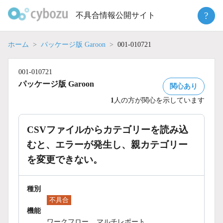
Skip
?
不具合情報公開サイト
to
content
ホーム
パッケージ版 Garoon
001-010721
001-010721
パッケージ版 Garoon
関心あり
1
人の方が関心を示しています
CSVファイルからカテゴリーを読み込
むと、エラーが発生し、親カテゴリー
を変更できない。
種別
不具合
機能
ワークフロー
マルチレポート