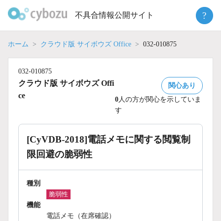
Skip
?
不具合情報公開サイト
to
content
ホーム
クラウド版 サイボウズ Office
032-010875
032-010875
クラウド版 サイボウズ Offi
関心あり
ce
0
人の方が関心を示していま
す
[CyVDB-2018]電話メモに関する閲覧制
限回避の脆弱性
種別
脆弱性
機能
電話メモ（在席確認）