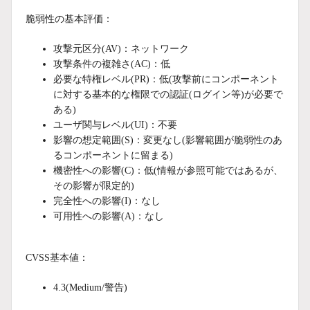
脆弱性の基本評価：
攻撃元区分(AV)：ネットワーク
攻撃条件の複雑さ(AC)：
低
必要な特権レベル(PR)：低(攻撃前にコンポーネント
に対する基本的な権限での認証(ログイン等)が必要で
ある)
ユーザ関与レベル(UI)：不要
影響の想定範囲(S)：変更なし(影響範囲が脆弱性のあ
るコンポーネントに留まる)
機密性への影響(C)：低(情報が参照可能ではあるが、
その影響が限定的)
完全性への影響(I)：なし
可用性への影響(A)：なし
CVSS基本値：
4.3(
Medium/警告)