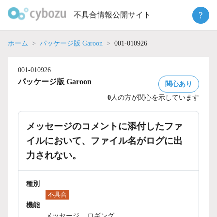
Skip
?
不具合情報公開サイト
to
content
ホーム
パッケージ版 Garoon
001-010926
001-010926
パッケージ版 Garoon
関心あり
0
人の方が関心を示しています
メッセージのコメントに添付したファ
イルにおいて、ファイル名がログに出
力されない。
種別
不具合
機能
メッセージ
ロギング