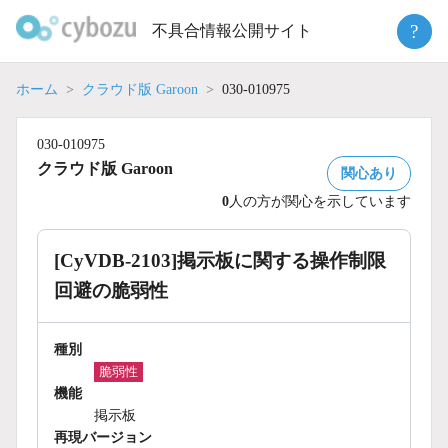
Skip
?
不具合情報公開サイト
to
content
ホーム
クラウド版 Garoon
030-010975
030-010975
クラウド版 Garoon
関心あり
0
人の方が関心を示しています
[CyVDB-2103]掲示板に関する操作制限
回避の脆弱性
種別
脆弱性
機能
掲示板
再現バージョン