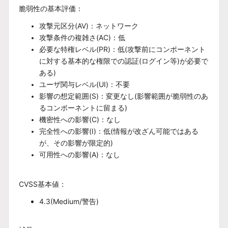
脆弱性の基本評価：
攻撃元区分(AV)：ネットワーク
攻撃条件の複雑さ(AC)：低
必要な特権レベル(PR)：低(攻撃前にコンポーネント
に対する基本的な権限での認証(ログイン等)が必要で
ある)
ユーザ関与レベル(UI)：不要
影響の想定範囲(S)：変更なし(影響範囲が脆弱性のあ
るコンポーネントに留まる)
機密性への影響(C)：なし
完全性への影響(I)：低(情報が改ざん可能ではある
が、その影響が限定的)
可用性への影響(A)：なし
CVSS基本値：
4.3(Medium/警告)