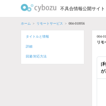
Skip
to
不具合情報公開サイト
content
ホーム
リモートサービス
004-010956
タイトルと情報
004-0
リモ
詳細
回避/対応方法
[
が