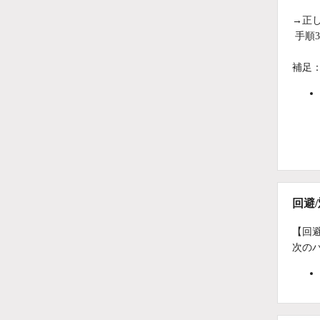
→正
手順
補足
回避
【回
次の