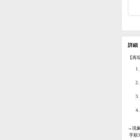
詳細
【再
→現
手順