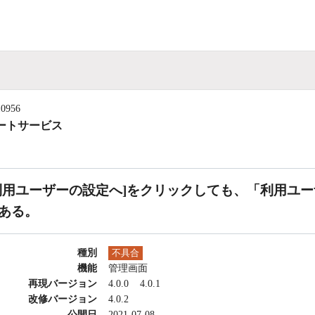
10956
ートサービス
利用ユーザーの設定へ]をクリックしても、「利用ユ
ある。
種別
不具合
機能
管理画面
再現バージョン
4.0.0
4.0.1
改修バージョン
4.0.2
公開日
2021-07-08