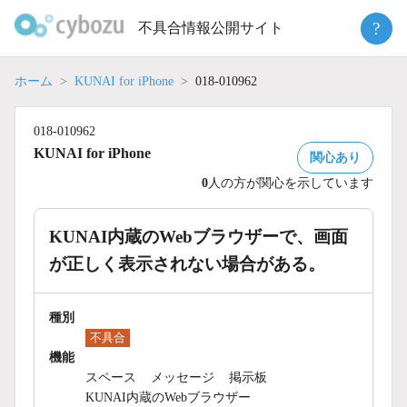
Skip
?
不具合情報公開サイト
to
content
ホーム
KUNAI for iPhone
018-010962
018-010962
KUNAI for iPhone
関心あり
0
人の方が関心を示しています
KUNAI内蔵のWebブラウザーで、画面
が正しく表示されない場合がある。
種別
不具合
機能
スペース
メッセージ
掲示板
KUNAI内蔵のWebブラウザー