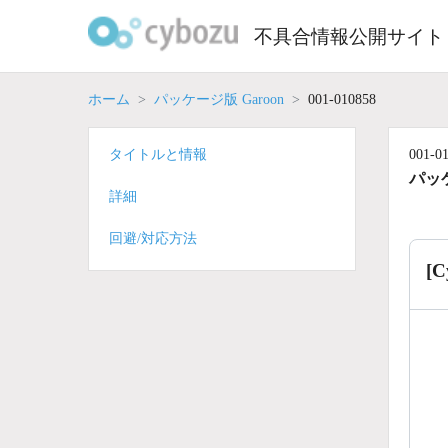
Skip
to
不具合情報公開サイト
content
ホーム
パッケージ版 Garoon
001-010858
タイトルと情報
001-0
パッケ
詳細
回避/対応方法
[