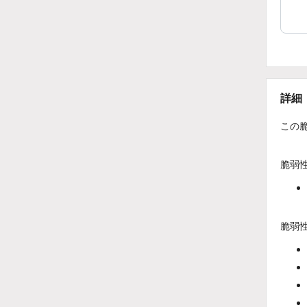
詳細
この
脆弱
脆弱