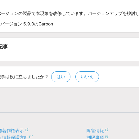
バージョンの製品で本現象を改修しています。バージョンアップを検討
バージョン 5.9.0のGaroon
記事
記事は役に立ちましたか？
はい
いいえ
標著作権表示
障害情報
人情報保護方針
制限事項