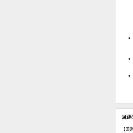
回避
【回