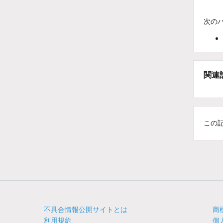
次の
関連
この
不具合情報公開サイトとは
商
利用規約
個