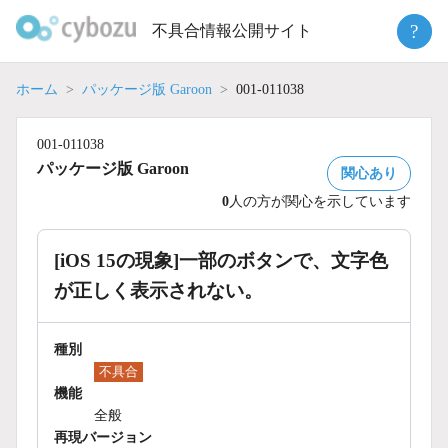
Skip
?
不具合情報公開サイト
to
content
ホーム
パッケージ版 Garoon
001-011038
001-011038
パッケージ版 Garoon
関心あり
0
人の方が関心を示しています
[iOS 15の現象]一部のボタンで、文字色
が正しく表示されない。
種別
不具合
機能
全般
再現バージョン