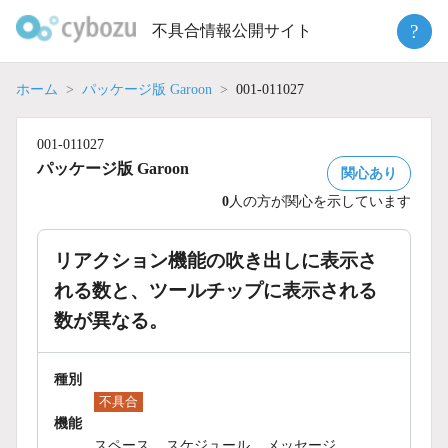
Skip
?
不具合情報公開サイト
to
content
ホーム
パッケージ版 Garoon
001-011027
001-011027
パッケージ版 Garoon
関心あり
0
人の方が関心を示しています
リアクション機能の吹き出しに表示さ
れる数と、ツールチップに表示される
数が異なる。
種別
不具合
機能
スペース
スケジュール
メッセージ