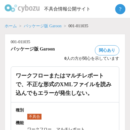
Skip
?
不具合情報公開サイト
to
content
ホーム
パッケージ版 Garoon
001-011035
001-011035
パッケージ版 Garoon
関心あり
0
人の方が関心を示しています
ワークフローまたはマルチレポート
で、不正な形式のXMLファイルを読み
込んでもエラーが発生しない。
種別
不具合
機能
ワークフロー
マルチレポート