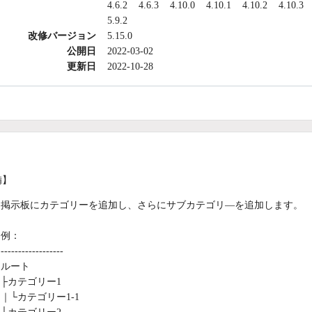
4.6.2
4.6.3
4.10.0
4.10.1
4.10.2
4.10.3
5.9.2
改修バージョン
5.15.0
公開日
2022-03-02
更新日
2022-10-28
備】
掲示板にカテゴリーを追加し、さらにサブカテゴリ―を追加します。
例：
------------------
ルート
├カテゴリー1
｜└カテゴリー1-1