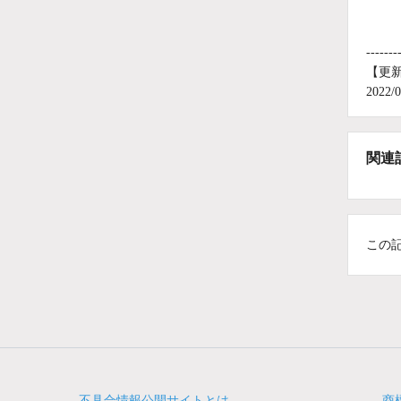
-------
【更
202
関連
この
不具合情報公開サイトとは
商