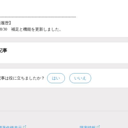
------------------------------------------------------
新履歴】
2/08/30 補足と機能を更新しました。
記事
記事は役に立ちましたか？
はい
いいえ
標著作権表示
障害情報