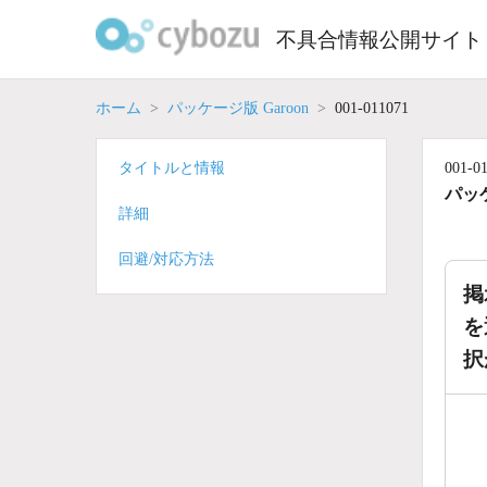
Skip
to
不具合情報公開サイト
content
ホーム
パッケージ版 Garoon
001-011071
タイトルと情報
001-0
パッケ
詳細
回避/対応方法
掲
を
択