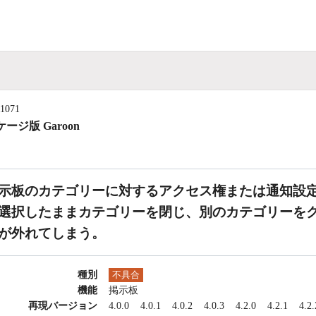
11071
ージ版 Garoon
示板のカテゴリーに対するアクセス権または通知設
選択したままカテゴリーを閉じ、別のカテゴリーを
が外れてしまう。
種別
不具合
機能
掲示板
再現バージョン
4.0.0
4.0.1
4.0.2
4.0.3
4.2.0
4.2.1
4.2.