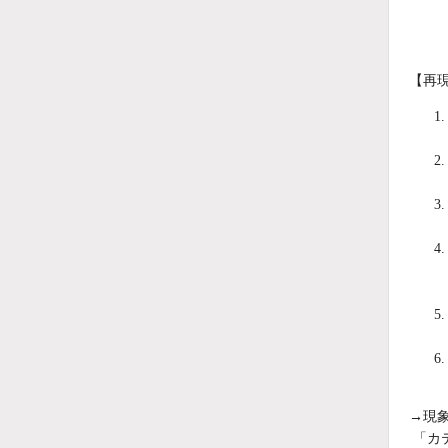
【再
→現
「カ