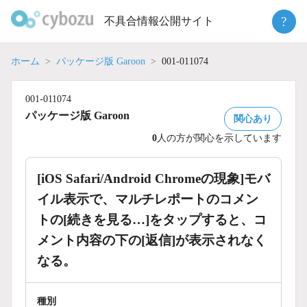
Skip
?
不具合情報公開サイト
to
content
ホーム
パッケージ版 Garoon
001-011074
001-011074
パッケージ版 Garoon
関心あり
0
人の方が関心を示しています
[iOS Safari/Android Chromeの現象]モバ
イル表示で、マルチレポートのコメン
トの[続きを見る…]をタップすると、コ
メント内容の下の[返信]が表示されなく
なる。
種別