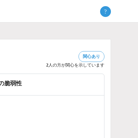
?
関心あり
2
人の方が関心を示しています
 の脆弱性