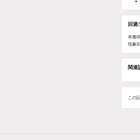
回避
本脆
現象
関連
この