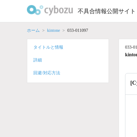
Skip
to
不具合情報公開サイト
content
ホーム
kintone
033-011097
タイトルと情報
033-0
kinto
詳細
回避/対応方法
[