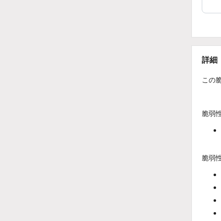
詳細
この脆
脆弱
脆弱