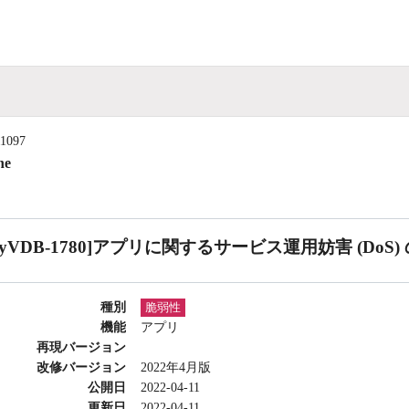
11097
ne
CyVDB-1780]アプリに関するサービス運用妨害 (DoS)
種別
脆弱性
機能
アプリ
再現バージョン
改修バージョン
2022年4月版
公開日
2022-04-11
更新日
2022-04-11