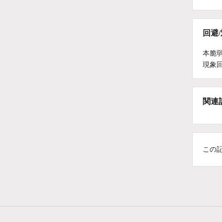
回避
本脆
現象
関連
この