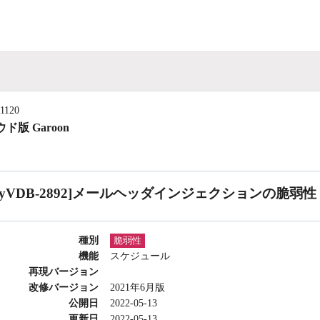
11120
ド版 Garoon
CyVDB-2892]メールヘッダインジェクションの脆弱性
種別
脆弱性
機能
スケジュール
再現バージョン
改修バージョン
2021年6月版
公開日
2022-05-13
更新日
2022-05-13