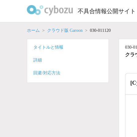
Skip
to
不具合情報公開サイト
content
ホーム
クラウド版 Garoon
030-011120
タイトルと情報
030-0
クラウ
詳細
回避/対応方法
[