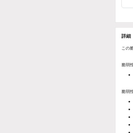
詳細
この
脆弱
脆弱