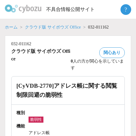
Skip
?
不具合情報公開サイト
to
content
ホーム
クラウド版 サイボウズ Office
032-011162
032-011162
クラウド版 サイボウズ Offi
関心あり
ce
0
人の方が関心を示していま
す
[CyVDB-2770]アドレス帳に関する閲覧
制限回避の脆弱性
種別
脆弱性
機能
アドレス帳