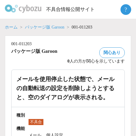
Skip
?
不具合情報公開サイト
to
content
ホーム
パッケージ版 Garoon
001-011203
001-011203
パッケージ版 Garoon
関心あり
0
人の方が関心を示しています
メールを使用停止した状態で、メール
の自動転送の設定を削除しようとする
と、空のダイアログが表示される。
種別
不具合
機能
メール
個人設定