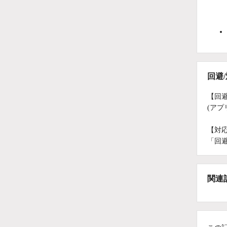
回避
【回
(ア
【対
「回
関連