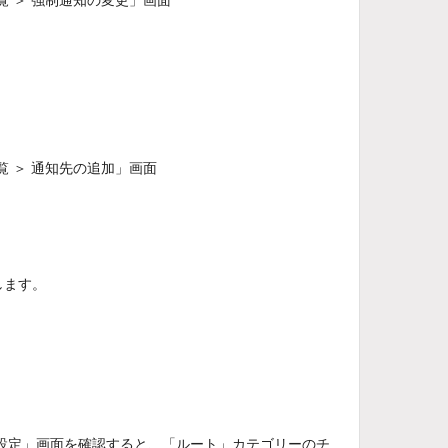
覧 ＞ 強制通知の変更」画面
。
覧 ＞ 通知先の追加」画面
します。
知の設定」画面を確認すると、「ルート」カテゴリーのチ