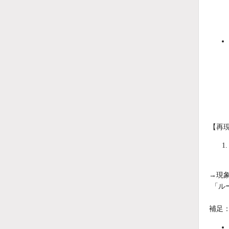
【再
→現
「ル
補足