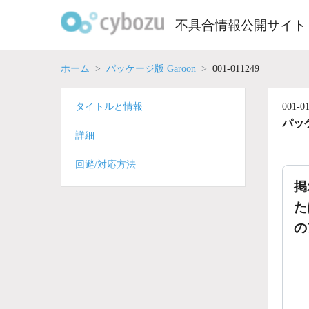
Skip
to
不具合情報公開サイト
content
ホーム
パッケージ版 Garoon
001-011249
タイトルと情報
001-0
パッケ
詳細
回避/対応方法
掲
た
の