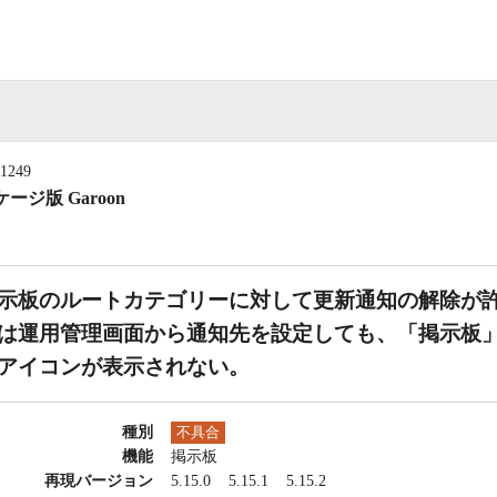
11249
ージ版 Garoon
示板のルートカテゴリーに対して更新通知の解除が
は運用管理画面から通知先を設定しても、「掲示板
アイコンが表示されない。
種別
不具合
機能
掲示板
再現バージョン
5.15.0
5.15.1
5.15.2