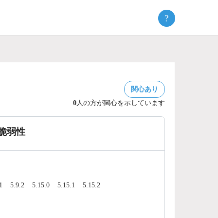
?
関心あり
0
人の方が関心を示しています
る脆弱性
1
5.9.2
5.15.0
5.15.1
5.15.2