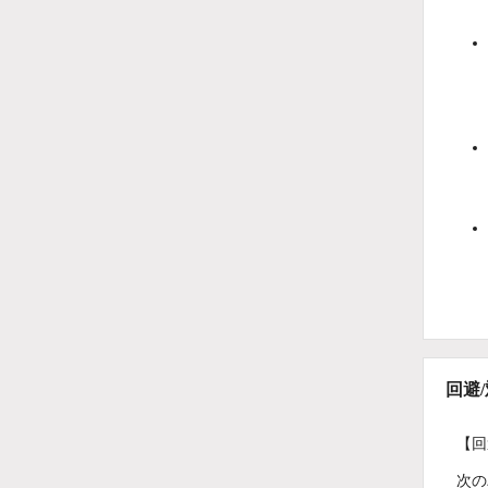
回避
【回
次の