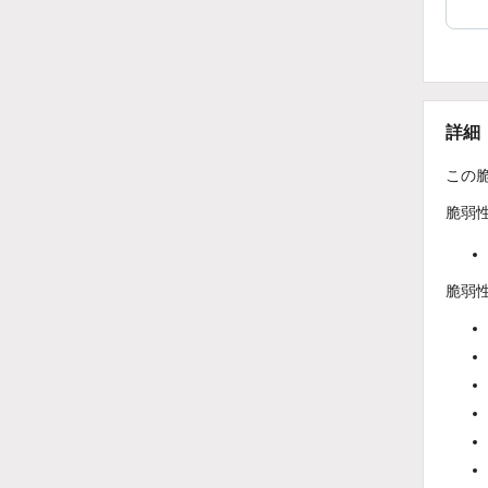
詳細
この脆
脆弱
脆弱