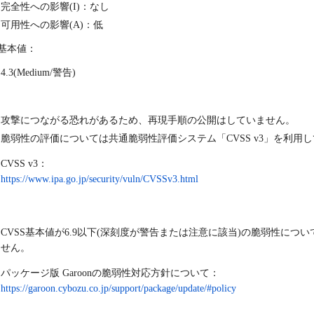
完全性への影響(I)：なし
可用性への影響(A)：低
S基本値：
4.3(Medium/警告)
：
攻撃につながる恐れがあるため、再現手順の公開はしていません。
脆弱性の評価については共通脆弱性評価システム「CVSS v3」を利用
CVSS v3：
https://www.ipa.go.jp/security/vuln/CVSSv3.html
CVSS基本値が6.9以下(深刻度が警告または注意に該当)の脆弱性につい
せん。
パッケージ版 Garoonの脆弱性対応方針について
：
https://garoon.cybozu.co.jp/support/package/update/#policy