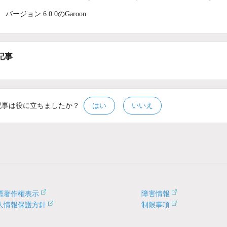
バージョン 6.0.0のGaroon
記事
記事は役に立ちましたか？
はい
いいえ
標著作権表示
障害情報
人情報保護方針
制限事項