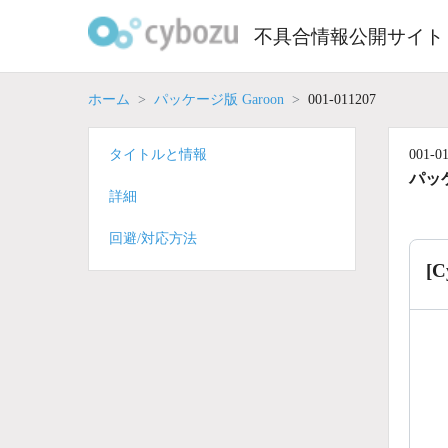
Skip
to
不具合情報公開サイト
content
ホーム
パッケージ版 Garoon
001-011207
タイトルと情報
001-0
パッケ
詳細
回避/対応方法
[