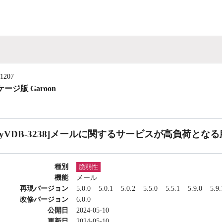
11207
ージ版 Garoon
CyVDB-3238]メールに関するサービスが高負荷とな
種別
脆弱性
機能
メール
再現バージョン
5.0.0
5.0.1
5.0.2
5.5.0
5.5.1
5.9.0
5.9.
改修バージョン
6.0.0
公開日
2024-05-10
更新日
2024-05-10