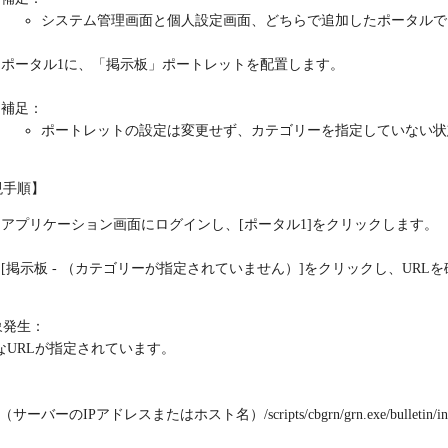
システム管理画面と個人設定画面、どちらで追加したポータルで
ポータル1に、「掲示板」ポートレットを配置します。
補足：
ポートレットの設定は変更せず、カテゴリーを指定していない状
現手順】
アプリケーション画面にログインし、[ポータル1]をクリックします。
[掲示板 - （カテゴリーが指定されていません）]をクリックし、URL
象発生：
なURLが指定されています。
://（サーバーのIPアドレスまたはホスト名）/scripts/cbgrn/grn.exe/bulletin/in