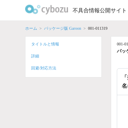
Skip
to
不具合情報公開サイト
content
ホーム
パッケージ版 Garoon
001-011319
タイトルと情報
001-0
パッケ
詳細
回避/対応方法
「
名