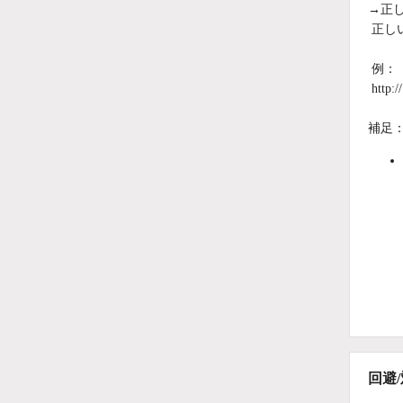
→正
正し
例：
http
補足
回避