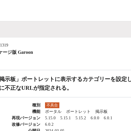
11319
ージ版 Garoon
掲示板」ポートレットに表示するカテゴリーを設定
に不正なURLが指定される。
種別
不具合
機能
ポータル
ポートレット
掲示板
再現バージョン
5.15.0
5.15.1
5.15.2
6.0.0
6.0.1
改修バージョン
6.0.2
公開日
2024-03-05