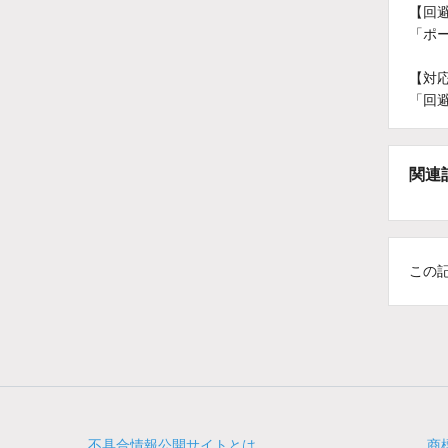
【回
「ポ
【対
「回
関連
この
不具合情報公開サイトとは
商