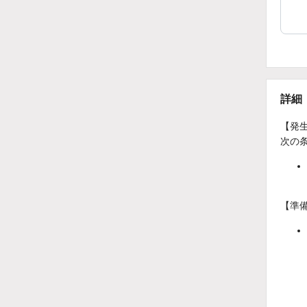
詳細
【発
次の
【準