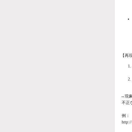
【再
→現
不正
例：
http