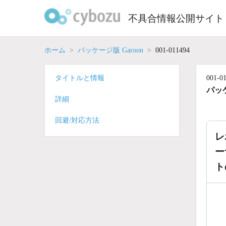
Skip
to
不具合情報公開サイト
content
ホーム
パッケージ版 Garoon
001-011494
タイトルと情報
001-0
パッケ
詳細
回避/対応方法
レ
ー
ト