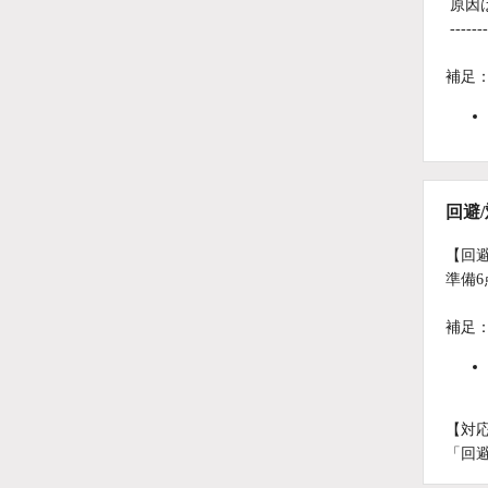
原因
-------
補足
回避
【回
準備
補足
【対
「回