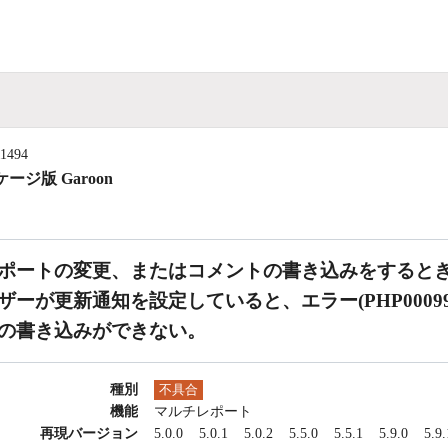
11494
ージ版 Garoon
ポートの変更、またはコメントの書き込みをすると
ザーが更新通知を設定していると、エラー(PHP000
の書き込みができない。
種別
不具合
機能
マルチレポート
再現バージョン
5.0.0
5.0.1
5.0.2
5.5.0
5.5.1
5.9.0
5.9.