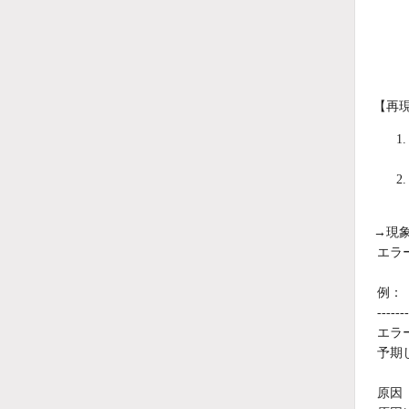
【再
→現
エラー
例：
-------
エラー 
予期
原因