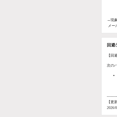
→現
メー
回避
【回
次の
-------
【更
202