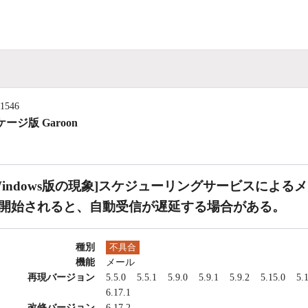
11546
ージ版 Garoon
Windows版の現象]スケジューリングサービスによ
開始されると、自動受信が遅延する場合がある。
種別
不具合
機能
メール
再現バージョン
5.5.0
5.5.1
5.9.0
5.9.1
5.9.2
5.15.0
5.
6.17.1
改修バージョン
6.17.2