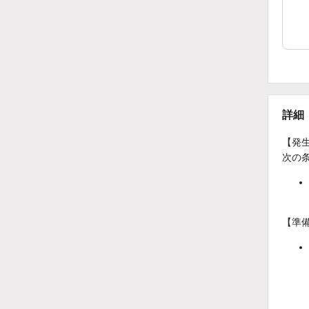
詳細
【発
次の
【準