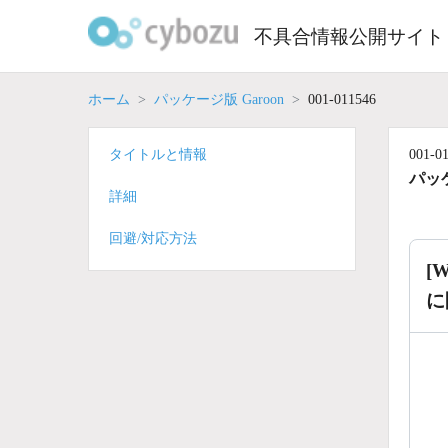
Skip
to
不具合情報公開サイト
content
ホーム
パッケージ版 Garoon
001-011546
タイトルと情報
001-0
パッケ
詳細
回避/対応方法
[
に