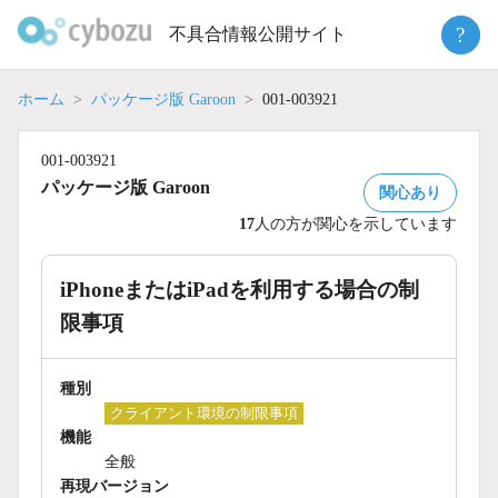
Skip
?
不具合情報公開サイト
to
content
ホーム
パッケージ版 Garoon
001-003921
001-003921
パッケージ版 Garoon
関心あり
17
人の方が関心を示しています
iPhoneまたはiPadを利用する場合の制
限事項
種別
クライアント環境の制限事項
機能
全般
再現バージョン