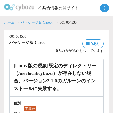
Skip
?
不具合情報公開サイト
to
content
ホーム
パッケージ版 Garoon
001-004535
001-004535
パッケージ版 Garoon
関心あり
0
人の方が関心を示しています
[Linux版の現象]既定のディレクトリー
（/usr/local/cybozu）が存在しない場
合、バージョン3.1.0のガルーンのイン
ストールに失敗する。
種別
不具合