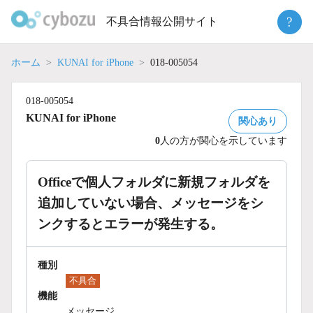
Skip
?
不具合情報公開サイト
to
content
ホーム
KUNAI for iPhone
018-005054
018-005054
KUNAI for iPhone
関心あり
0
人の方が関心を示しています
Officeで個人フォルダに新規フォルダを
追加していない場合、メッセージをシ
ンクするとエラーが発生する。
種別
不具合
機能
メッセージ