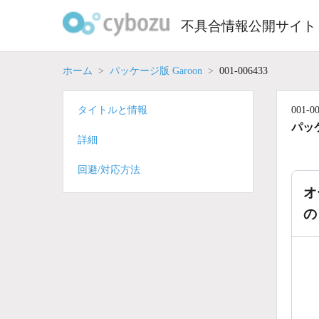
Skip
to
不具合情報公開サイト
content
ホーム
パッケージ版 Garoon
001-006433
タイトルと情報
001-0
パッケ
詳細
回避/対応方法
オ
の