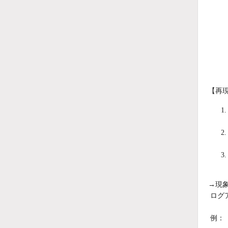
【再
→現
ログ
例：