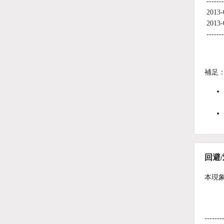
-------
2013-
2013-
-------
補足
回避
本現
-------