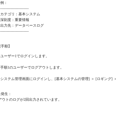
例：
----------------------
カテゴリ：基本システム
深刻度：重要情報
出力先：データベースログ
----------------------
現手順】
ユーザー1でログインします。
手順1のユーザーでログアウトします。
システム管理画面にログインし、[基本システムの管理] ＞ [ロギング] 
象発生：
アウトのログが2回出力されています。