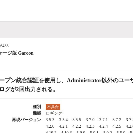
06433
ージ版 Garoon
ープン統合認証を使用し、Administrator以外
ログが2回出力される。
種別
不具合
機能
ロギング
再現バージョン
3.5.3
3.5.4
3.5.5
3.7.0
3.7.1
3.7.2
3.7.
4.2.0
4.2.1
4.2.2
4.2.3
4.2.4
4.2.5
4.2.
4.10.2
4.10.3
5.0.0
5.0.1
5.0.2
5.5.0
5