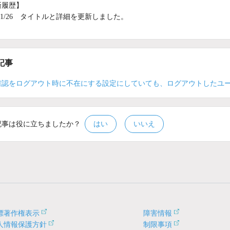
新履歴】
6/01/26 タイトルと詳細を更新しました。
記事
確認をログアウト時に不在にする設定にしていても、ログアウトしたユ
記事は役に立ちましたか？
はい
いいえ
標著作権表示
障害情報
人情報保護方針
制限事項