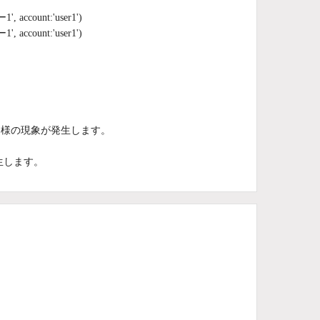
 account:'user1')
 account:'user1')
同様の現象が発生します。
生します。