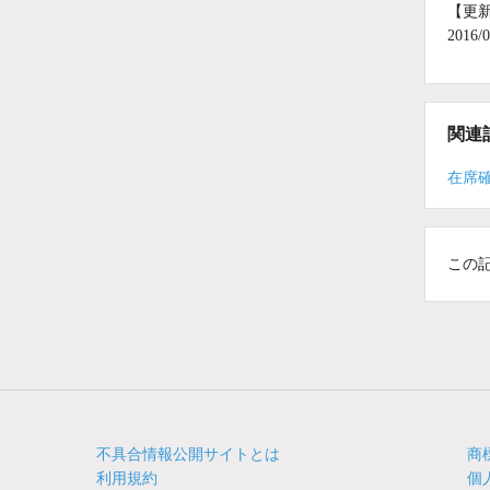
【更
201
関連
在席
この
不具合情報公開サイトとは
商
利用規約
個