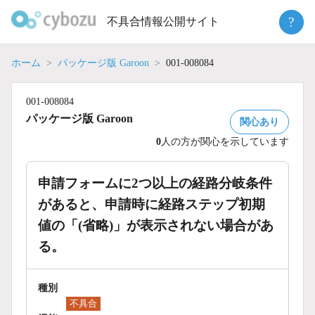
Skip
?
不具合情報公開サイト
to
content
ホーム
パッケージ版 Garoon
001-008084
001-008084
パッケージ版 Garoon
関心あり
0
人の方が関心を示しています
申請フォームに2つ以上の経路分岐条件
があると、申請時に経路ステップ初期
値の「(省略)」が表示されない場合があ
る。
種別
不具合