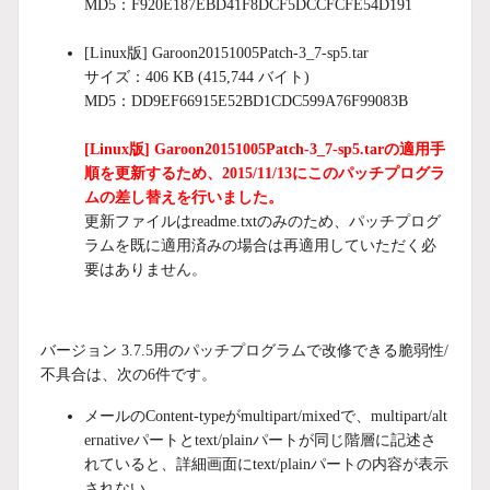
MD5：F920E187EBD41F8DCF5DCCFCFE54D191
[Linux版] Garoon20151005Patch-3_7-sp5.tar
サイズ：406 KB (415,744 バイト)
MD5：DD9EF66915E52BD1CDC599A76F99083B
[Linux版] Garoon20151005Patch-3_7-sp5.tarの適用手
順を更新するため、2015/11/13にこのパッチプログラ
ムの差し替えを行いました。
更新ファイルはreadme.txtのみのため、パッチプログ
ラムを既に適用済みの場合は再適用していただく必
要はありません。
バージョン 3.7.5用のパッチプログラムで改修できる脆弱性/
不具合は、次の6件です。
メールのContent-typeがmultipart/mixedで、multipart/alt
ernativeパートとtext/plainパートが同じ階層に記述さ
れていると、詳細画面にtext/plainパートの内容が表示
されない。