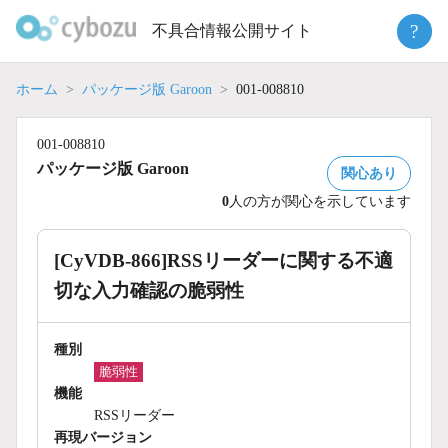
Skip
?
不具合情報公開サイト
to
content
ホーム
パッケージ版 Garoon
001-008810
001-008810
パッケージ版 Garoon
関心あり
0
人の方が関心を示しています
[CyVDB-866]RSSリーダーに関する不適
切な入力確認の脆弱性
種別
脆弱性
機能
RSSリーダー
再現バージョン