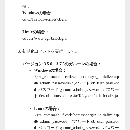
例：
Windowsの場合：
cd C:\Inetpub\scripts\cbgrn
Linuxの場合：
cd /var/www/cgi-bin/cbgrn
初期化コマンドを実行します。
バージョン 3.5.0～3.7.5
の
ガルーン
の場合：
Windowsの場合：
.\grn_command -f code\command\grn_initialize.csp
db_admin_password=パスワード db_user_passwor
d=パスワード garoon_admin_password=パスワー
ド default_timezone=Asia/Tokyo default_locale=ja
Linuxの場合：
./grn_command -f code/command/grn_initialize.csp
db_admin_password=パスワード db_user_passwor
d=パスワード garoon_admin_password=パスワー