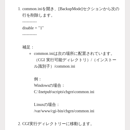
common.iniを開き、[BackupMode]セクションから次の
行を削除します。
----------
disable = "1"
----------
補足：
common.iniは次の場所に配置されています。
（CGI 実行可能ディレクトリ）/（インストー
ル識別子）/common.ini
例：
Windowsの場合：
C:\Inetpub\scripts\cbgrn\common.ini
Linuxの場合：
/var/www/cgi-bin/cbgrn/common.ini
CGI実行ディレクトリーに移動します。