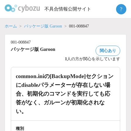
Skip
?
不具合情報公開サイト
to
content
ホーム
パッケージ版 Garoon
001-008847
001-008847
パッケージ版 Garoon
関心あり
1
人の方が関心を示しています
common.iniの[BackupMode]セクション
にdisableパラメーターが存在しない場
合、初期化のコマンドを実行しても応
答がなく、ガルーンが初期化されな
い。
種別