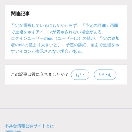
関連記事
予定が重複しているにもかかわらず、「予定の詳細」画面
で重複を示すアイコンが表示されない場合がある。
ログインユーザーのuid（ユーザーID）の値が、予定の参加
者のuidの値より大きいと、「予定の詳細」画面で重複を示
すアイコンが表示されない場合がある。
この記事は役に立ちましたか？
はい
いいえ
不具合情報公開サイトとは