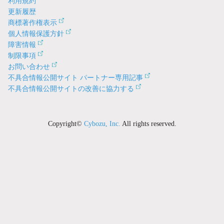
利用規約
更新履歴
商標著作権表示
個人情報保護方針
障害情報
制限事項
お問い合わせ
不具合情報公開サイト パートナー専用記事
不具合情報公開サイトの改善に協力する
Copyright©
Cybozu, Inc.
All rights reserved.