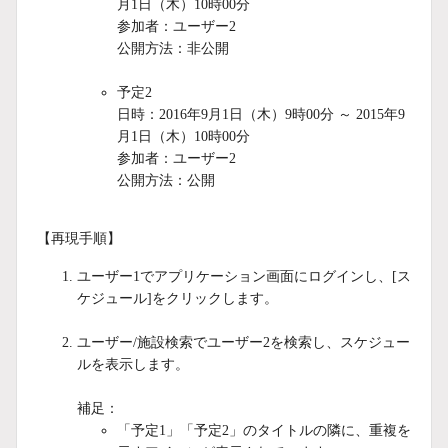
月1日（木）10時00分
参加者：ユーザー2
公開方法：非公開
予定2
日時：2016年9月1日（木）9時00分 ～ 2015年9
月1日（木）10時00分
参加者：ユーザー2
公開方法：公開
【再現手順】
ユーザー1でアプリケーション画面にログインし、[ス
ケジュール]をクリックします。
ユーザー/施設検索でユーザー2を検索し、スケジュー
ルを表示します。
補足：
「予定1」「予定2」のタイトルの隣に、重複を