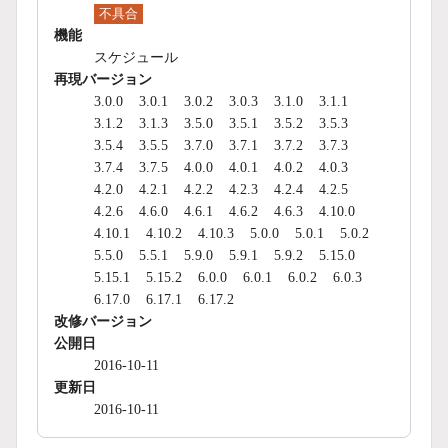
不具合
機能
スケジュール
再現バージョン
3.0.0
3.0.1
3.0.2
3.0.3
3.1.0
3.1.1
3.1.2
3.1.3
3.5.0
3.5.1
3.5.2
3.5.3
3.5.4
3.5.5
3.7.0
3.7.1
3.7.2
3.7.3
3.7.4
3.7.5
4.0.0
4.0.1
4.0.2
4.0.3
4.2.0
4.2.1
4.2.2
4.2.3
4.2.4
4.2.5
4.2.6
4.6.0
4.6.1
4.6.2
4.6.3
4.10.0
4.10.1
4.10.2
4.10.3
5.0.0
5.0.1
5.0.2
5.5.0
5.5.1
5.9.0
5.9.1
5.9.2
5.15.0
5.15.1
5.15.2
6.0.0
6.0.1
6.0.2
6.0.3
6.17.0
6.17.1
6.17.2
改修バージョン
公開日
2016-10-11
更新日
2016-10-11