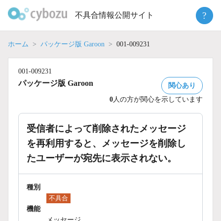
Skip
?
不具合情報公開サイト
to
content
ホーム
パッケージ版 Garoon
001-009231
001-009231
パッケージ版 Garoon
関心あり
0
人の方が関心を示しています
受信者によって削除されたメッセージ
を再利用すると、メッセージを削除し
たユーザーが宛先に表示されない。
種別
不具合
機能
メッセージ