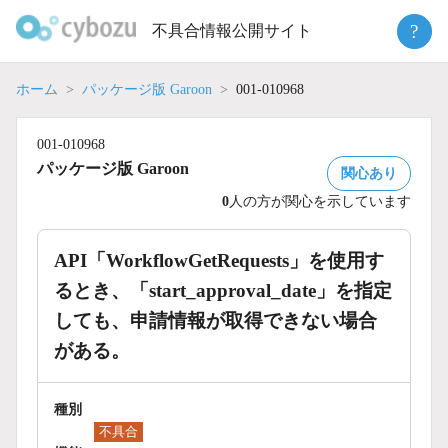
Skip
?
不具合情報公開サイト
to
content
ホーム
パッケージ版 Garoon
001-010968
001-010968
パッケージ版 Garoon
関心あり
0
人の方が関心を示しています
API「WorkflowGetRequests」を使用す
るとき、「start_approval_date」を指定
しても、申請情報が取得できない場合
がある。
種別
不具合