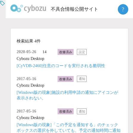
Skip
?
不具合情報公開サイト
to
content
検索結果 4件
2020-05-26
14
改修済み
設定
Cybozu Desktop
[CyVDB-2460]任意のコードを実行される脆弱性
2017-05-16
改修済み
通知
Cybozu Desktop
[Windows版の現象]施設の利用申請の通知にアイコンが
表示されない。
2017-05-16
改修済み
通知
Cybozu Desktop
[Windows版の現象]「この予定を通知する」のチェック
ボックスの選択を外していても、予定の通知時間に通知