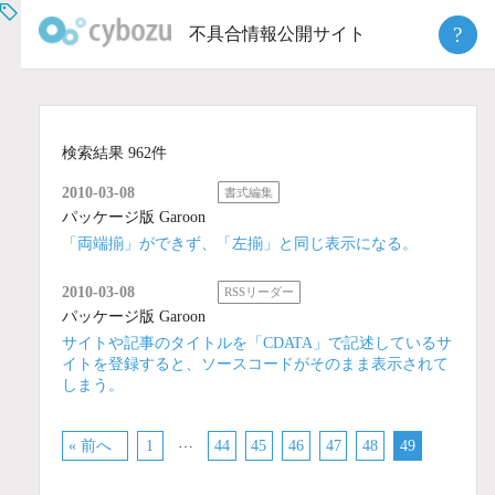
Skip
?
不具合情報公開サイト
to
content
検索結果 962件
2010-03-08
書式編集
パッケージ版 Garoon
「両端揃」ができず、「左揃」と同じ表示になる。
2010-03-08
RSSリーダー
パッケージ版 Garoon
サイトや記事のタイトルを「CDATA」で記述しているサ
イトを登録すると、ソースコードがそのまま表示されて
しまう。
…
« 前へ
1
44
45
46
47
48
49