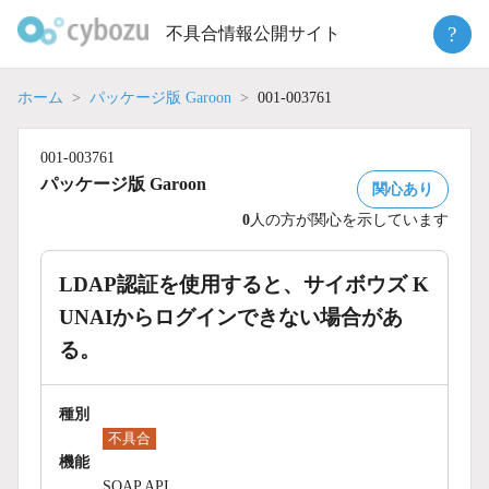
Skip
?
不具合情報公開サイト
to
content
ホーム
パッケージ版 Garoon
001-003761
001-003761
パッケージ版 Garoon
関心あり
0
人の方が関心を示しています
LDAP認証を使用すると、サイボウズ K
UNAIからログインできない場合があ
る。
種別
不具合
機能
SOAP API