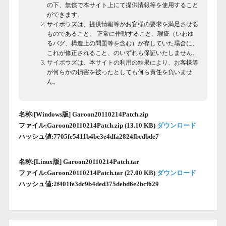
の下、無償で本サイト上にて提供情報等を使用すること
ができます。
サイボウズは、提供情報等がお客様の要求を満足させる
ものであること、 正常に作動すること、瑕疵（いわゆ
るバグ、構造上の問題等を含む）が存していた場合に、
これが修正されること、のいずれも保証いたしません。
サイボウズは、本サイトの利用の結果により、お客様等
が何らかの損害を被ったとしても何ら責任を負いませ
ん。
名称:[Windows版] Garoon20110214Patch.zip
ファイル:Garoon20110214Patch.zip (13.10 KB)
ダウンロード
ハッシュ値:7705fe5411b4be3e4dfa2824fbcdbde7
名称:[Linux版] Garoon20110214Patch.tar
ファイル:Garoon20110214Patch.tar (27.00 KB)
ダウンロード
ハッシュ値:2f401fe3dc9b4ded375debd6e2bcf629