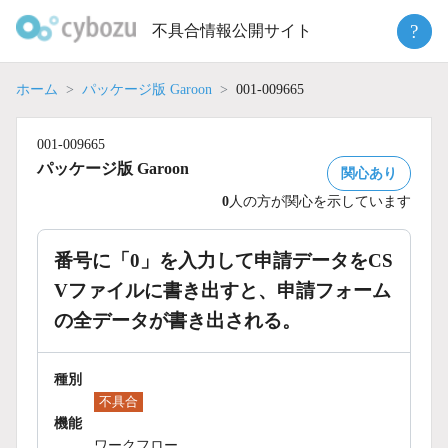
Skip
?
不具合情報公開サイト
to
content
ホーム
パッケージ版 Garoon
001-009665
001-009665
パッケージ版 Garoon
関心あり
0
人の方が関心を示しています
番号に「0」を入力して申請データをCS
Vファイルに書き出すと、申請フォーム
の全データが書き出される。
種別
不具合
機能
ワークフロー