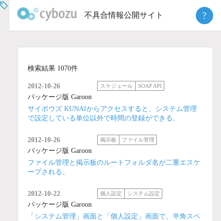
Skip
?
不具合情報公開サイト
to
content
検索結果 1070件
2012-10-26
スケジュール
SOAP API
パッケージ版 Garoon
サイボウズ KUNAIからアクセスすると、システム管理
で設定している単位以外で時間の登録ができる。
2012-10-26
掲示板
ファイル管理
パッケージ版 Garoon
ファイル管理と掲示板のルートフォルダ名が二重エスケ
ープされる。
2012-10-22
個人設定
システム設定
パッケージ版 Garoon
「システム管理」画面と「個人設定」画面で、半角スペ