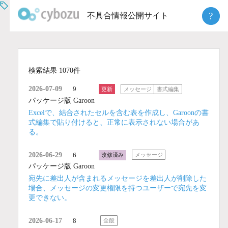
Skip
?
不具合情報公開サイト
to
content
検索結果 1070件
2026-07-09
9
更新
メッセージ
書式編集
パッケージ版 Garoon
Excelで、結合されたセルを含む表を作成し、Garoonの書
式編集で貼り付けると、正常に表示されない場合があ
る。
2026-06-29
6
改修済み
メッセージ
パッケージ版 Garoon
宛先に差出人が含まれるメッセージを差出人が削除した
場合、メッセージの変更権限を持つユーザーで宛先を変
更できない。
2026-06-17
8
全般