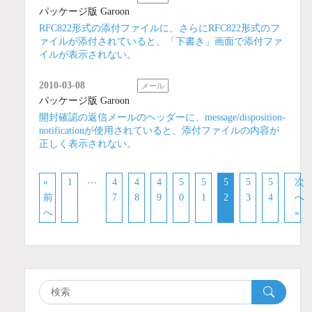
パッケージ版 Garoon
RFC822形式の添付ファイルに、さらにRFC822形式のフ
ァイルが添付されていると、「下書き」画面で添付ファ
イルが表示されない。
2010-03-08
メール
パッケージ版 Garoon
開封確認の返信メールのヘッダーに、message/disposition-
notificationが使用されていると、添付ファイルの内容が
正しく表示されない。
…
«
1
4
4
4
5
5
5
5
5
次
前
7
8
9
0
1
2
3
4
へ
へ
»