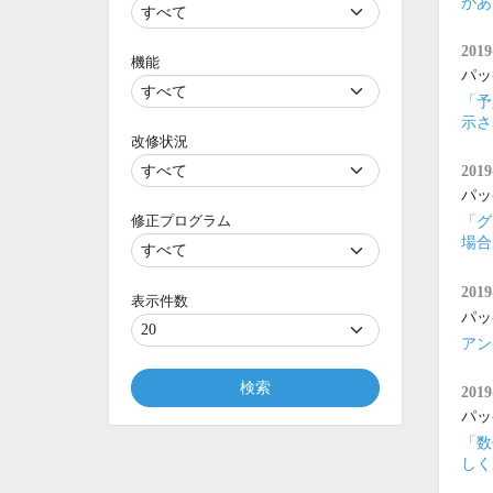
があ
2019
機能
パッ
「予
示さ
改修状況
2019
パッ
修正プログラム
「グ
場合
2019
表示件数
パッ
アン
検索
2019
パッ
「数
しく