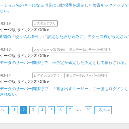
ーション先のキーになる項目に自動採番を設定した検索ルックアップで
ない。
-03-19
カスタムアプリ
ケージ版 サイボウズ Office
S通知の「絞り込み条件」に設定した絞り込みに、アクセス権が設定さ
-03-18
スケジュール/設備予約
個人データのサーバー間移行
ケージ版 サイボウズ Office
データのサーバー間移行で、仮予定が確定した予定として移行される。
-03-14
ログイン/ログアウト
個人データのサーバー間移行
ケージ版 サイボウズ Office
データのサーバー間移行で、「書き出すユーザー」に一度もログインし
されない。
…
前へ
1
2
3
4
5
6
7
20
次へ »