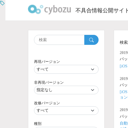
Skip
to
不具合情報公開サイ
content
検索
2019
パッ
再現バージョン
[i
2019
非再現バージョン
パッ
[i
ョン
改修バージョン
2019
パッ
自動
種別